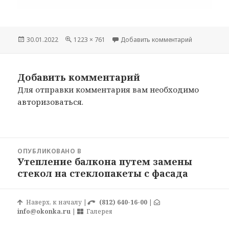
Опубликовано
30.01.2022
Полный
1223 × 761
Добавить комментарий
к записи Ра
размер
Добавить комментарий
Для отправки комментария вам необходимо
авторизоваться
.
Навигация
ОПУБЛИКОВАНО В
по
Утепление балкона путем замены
записям
стекол на стеклопакеты с фасада
Наверх, к началу
|
(812) 640-16-00
|
info@okonka.ru
|
Галерея