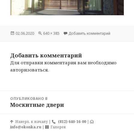
Опубликовано
02.06.2020
Полный
640 × 385
Добавить комментарий
к записи mos
размер
Добавить комментарий
Для отправки комментария вам необходимо
авторизоваться
.
Навигация
ОПУБЛИКОВАНО В
по
Москитные двери
записям
Наверх, к началу
|
(812) 640-16-00
|
info@okonka.ru
|
Галерея