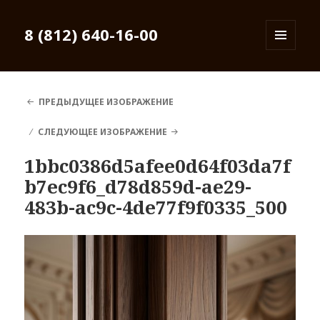
8 (812) 640-16-00
МЕНЮ
И
ВИДЖЕТЫ
ПРЕДЫДУЩЕЕ ИЗОБРАЖЕНИЕ
СЛЕДУЮЩЕЕ ИЗОБРАЖЕНИЕ
1bbc0386d5afee0d64f03da7f
b7ec9f6_d78d859d-ae29-
483b-ac9c-4de77f9f0335_500