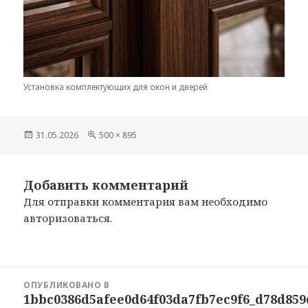
Установка комплектующих для окон и дверей
Опубликовано
31.05.2026
Полный
500 × 895
размер
Добавить комментарий
Для отправки комментария вам необходимо
авторизоваться
.
Навигация
ОПУБЛИКОВАНО В
по
1bbc0386d5afee0d64f03da7fb7ec9f6_d78d859