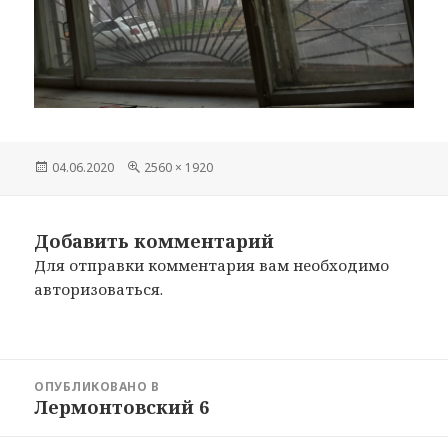
Опубликовано
04.06.2020
Полный
2560 × 1920
размер
Добавить комментарий
Для отправки комментария вам необходимо
авторизоваться
.
Навигация
ОПУБЛИКОВАНО В
по
Лермонтовский 6
записям