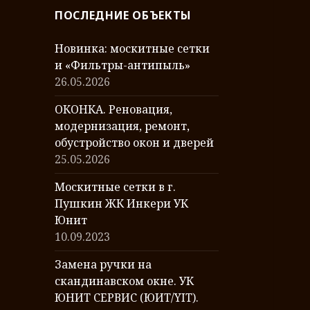
р
ПОСЛЕДНИЕ ОБЪЕКТЫ
е
я
Новинка: москитные сетки
р
и «Фильтры-антипыль»
а
26.05.2026
б
о
ОКОНКА. Реновация,
т
модернизация, ремонт,
обустройство окон и дверей
25.05.2026
Москитные сетки в г.
Пушкин ЖК Инкери УК
Юнит
10.09.2023
Замена ручки на
скандинавском окне. УК
ЮНИТ СЕРВИС (ЮИТ/YIT).