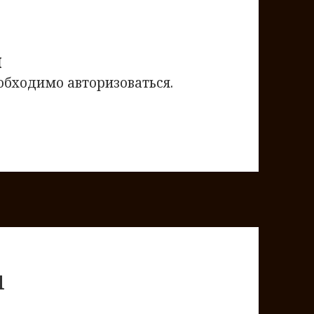
й
еобходимо
авторизоваться
.
1