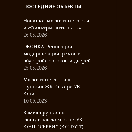
р
ПОСЛЕДНИЕ ОБЪЕКТЫ
е
я
Новинка: москитные сетки
р
и «Фильтры-антипыль»
а
26.05.2026
б
о
ОКОНКА. Реновация,
т
модернизация, ремонт,
обустройство окон и дверей
25.05.2026
Москитные сетки в г.
Пушкин ЖК Инкери УК
Юнит
10.09.2023
Замена ручки на
скандинавском окне. УК
ЮНИТ СЕРВИС (ЮИТ/YIT).