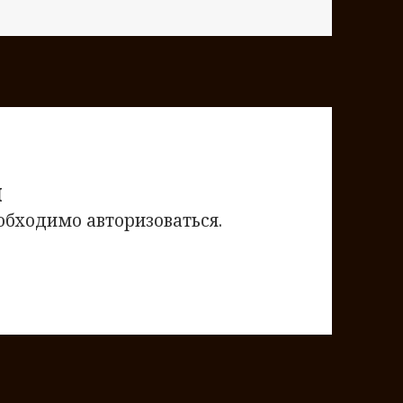
й
еобходимо
авторизоваться
.