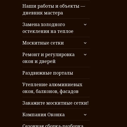
Наши работы и объекты —
дневник мастера
раскрыть
Замена холодного
дочернее
остекления на теплое
меню
раскрыть
Москитные сетки
дочернее
раскрыть
меню
Ремонт и регулировка
дочернее
окон и дверей
меню
Раздвижные порталы
Утепление алюминиевых
окон, балконов, фасадов
Закажите москитные сетки!
раскрыть
Компания Оконка
дочернее
меню
Сезонная сборка-разборка