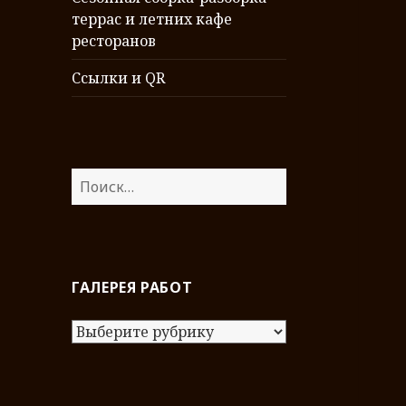
террас и летних кафе
ресторанов
Ссылки и QR
Н
а
й
т
и
ГАЛЕРЕЯ РАБОТ
:
Г
а
л
е