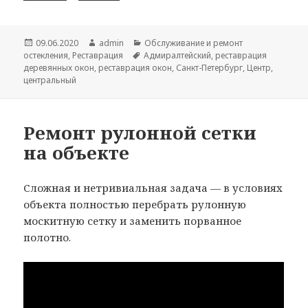
Опубликовано
09.06.2020
Автор
admin
Рубрики
Обслуживание и ремонт
остекления
,
Реставрация
Метки
Адмиралтейский
,
реставрация
деревянных окон
,
реставрация окон
,
Санкт-Петербург
,
Центр
,
центральный
Ремонт рулонной сетки
на объекте
Сложная и нетривиальная задача — в условиях
объекта полностью перебрать рулонную
москитную сетку и заменить порванное
полотно.