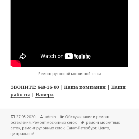
Ремонт рулонной москитной сетки
ЗВОНИТЕ: 640-16-00
|
Наша компания
|
Наши
работы
|
Наверх
Опубликовано
27.05.2020
Автор
admin
Рубрики
Обслуживание и ремонт
остекления
,
Ремонт москитных сеток
Метки
ремонт москитных
сеток
,
ремонт рулонных сеток
,
Санкт-Петербург
,
Центр
,
центральный