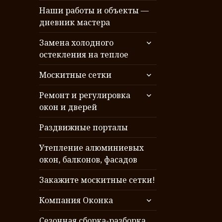
Наши работы и объекты —
дневник мастера
раскрыть
Замена холодного
дочернее
остекления на теплое
меню
раскрыть
Москитные сетки
дочернее
раскрыть
меню
Ремонт и регулировка
дочернее
окон и дверей
меню
Раздвижные порталы
Утепление алюминиевых
окон, балконов, фасадов
Закажите москитные сетки!
раскрыть
Компания Оконка
дочернее
меню
Сезонная сборка-разборка