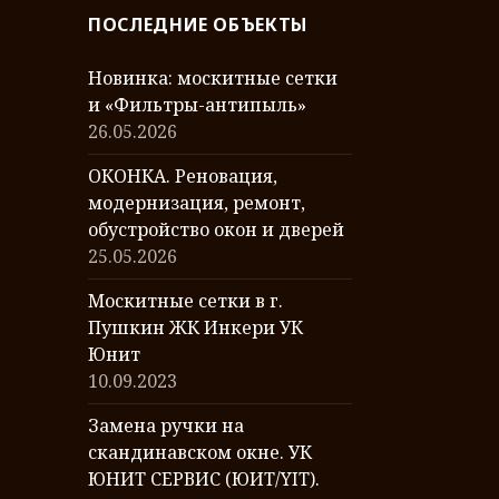
р
ПОСЛЕДНИЕ ОБЪЕКТЫ
е
я
Новинка: москитные сетки
р
и «Фильтры-антипыль»
а
26.05.2026
б
о
ОКОНКА. Реновация,
т
модернизация, ремонт,
обустройство окон и дверей
25.05.2026
Москитные сетки в г.
Пушкин ЖК Инкери УК
Юнит
10.09.2023
Замена ручки на
скандинавском окне. УК
ЮНИТ СЕРВИС (ЮИТ/YIT).