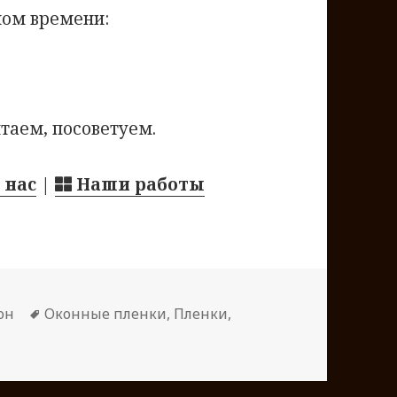
ном времени:
таем, посоветуем.
 нас
|
Наши работы
он
Метки
Оконные пленки
,
Пленки
,