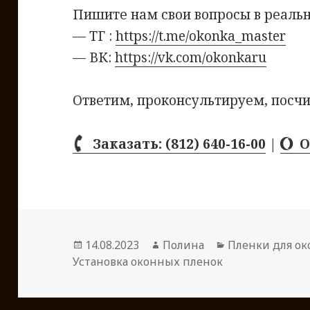
Пишите нам свои вопросы в реаль
— ТГ :
https://t.me/okonka_master
— ВК:
https://vk.com/okonkaru
Ответим, проконсультируем, посчи
Заказать: (812) 640-16-00
|
О
Опубликовано
14.08.2023
Автор
Полина
Рубрики
Пленки для ок
Установка оконных пленок