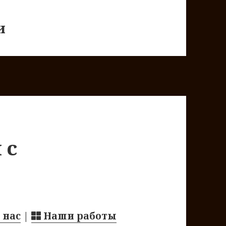
и
 с
 нас
|
Наши работы