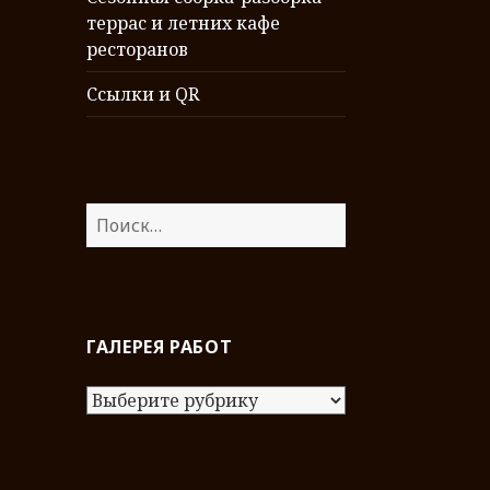
террас и летних кафе
ресторанов
Ссылки и QR
Н
а
й
т
и
ГАЛЕРЕЯ РАБОТ
:
Г
а
л
е