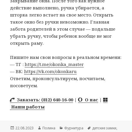
закрывание окна. После того как нужное
действие выполнено, ручка убирается, а
шторка легко встает на свое место. Открыть
такое окно без ручки невозможно. Главная
забота родителей в этом случае — подальше
убрать ручку, чтобы ребенок вообще не мог
открыть раму.
Пишите нам свои вопросы в реальном времени:
— ТГ :
https://t.me/okonka_master
— ВК:
https://vk.com/okonkaru
Ответим, проконсультируем, посчитаем,
посоветуем.
Заказать: (812) 640-16-00
|
О нас
|
Наши работы
Опубликовано
22.08.2023
Автор
Полина
Рубрики
Фурнитура
Метки
детские замки
,