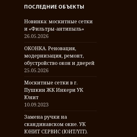
р
ПОСЛЕДНИЕ ОБЪЕКТЫ
е
я
Новинка: москитные сетки
р
и «Фильтры-антипыль»
а
26.05.2026
б
о
ОКОНКА. Реновация,
т
модернизация, ремонт,
обустройство окон и дверей
25.05.2026
Москитные сетки в г.
Пушкин ЖК Инкери УК
Юнит
10.09.2023
Замена ручки на
скандинавском окне. УК
ЮНИТ СЕРВИС (ЮИТ/YIT).