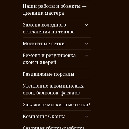
Наши работы и объекты —
дневник мастера
раскрыть
Замена холодного
дочернее
остекления на теплое
меню
раскрыть
Москитные сетки
дочернее
раскрыть
меню
Ремонт и регулировка
дочернее
окон и дверей
меню
Раздвижные порталы
Утепление алюминиевых
окон, балконов, фасадов
Закажите москитные сетки!
раскрыть
Компания Оконка
дочернее
меню
Сезонная сборка-разборка