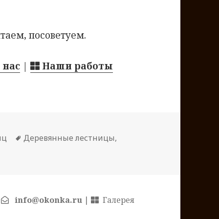
таем, посоветуем.
 нас
|
Наши работы
иц
Метки
Деревянные лестницы
,
|
info@okonka.ru
|
Галерея