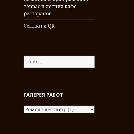
террас и летних кафе
ресторанов
Ссылки и QR
Н
а
й
т
и
ГАЛЕРЕЯ РАБОТ
:
Г
а
л
е