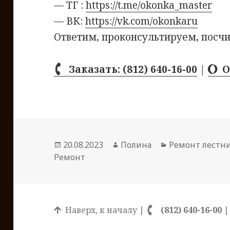
— ТГ :
https://t.me/okonka_master
— ВК:
https://vk.com/okonkaru
Ответим, проконсультируем, посчи
Заказать: (812) 640-16-00
|
О
Опубликовано
20.08.2023
Автор
Полина
Рубрики
Ремонт лестн
Ремонт
Наверх, к началу
|
(812) 640-16-00