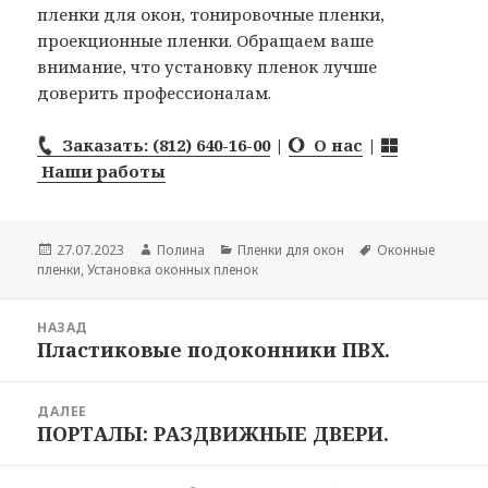
пленки для окон, тонировочные пленки,
проекционные пленки. Обращаем ваше
внимание, что установку пленок лучше
доверить профессионалам.
Заказать: (812) 640-16-00
|
О нас
|
Наши работы
Опубликовано
27.07.2023
Автор
Полина
Рубрики
Пленки для окон
Метки
Оконные
пленки
,
Установка оконных пленок
Навигация
НАЗАД
по
Пластиковые подоконники ПВХ.
Предыдущая
записям
запись:
ДАЛЕЕ
ПОРТАЛЫ: РАЗДВИЖНЫЕ ДВЕРИ.
Следующая
запись: