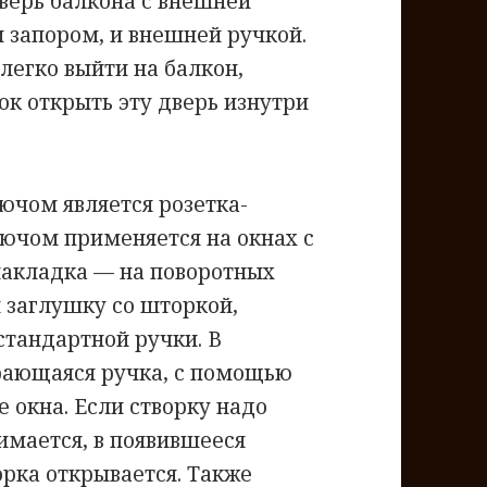
верь балкона с внешней
и запором, и внешней ручкой.
легко выйти на балкон,
нок открыть эту дверь изнутри
ючом является розетка-
лючом применяется на окнах с
накладка — на поворотных
й заглушку со шторкой,
стандартной ручки. В
рающаяся ручка, с помощью
 окна. Если створку надо
имается, в появившееся
ворка открывается. Также