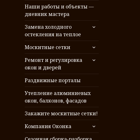
Наши работы и объекты —
дневник мастера
раскрыть
Замена холодного
дочернее
остекления на теплое
меню
раскрыть
Москитные сетки
дочернее
раскрыть
меню
Ремонт и регулировка
дочернее
окон и дверей
меню
Раздвижные порталы
Утепление алюминиевых
окон, балконов, фасадов
Закажите москитные сетки!
раскрыть
Компания Оконка
дочернее
меню
Сезонная сборка-разборка