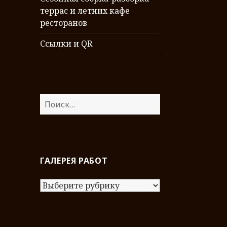
террас и летних кафе
ресторанов
Ссылки и QR
Н
а
й
т
и
ГАЛЕРЕЯ РАБОТ
:
Г
а
л
е