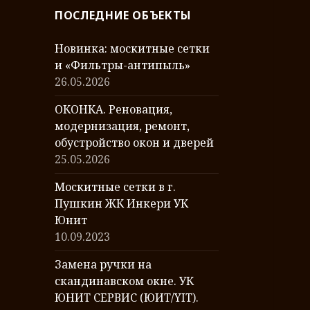
р
ПОСЛЕДНИЕ ОБЪЕКТЫ
е
я
Новинка: москитные сетки
р
и «Фильтры-антипыль»
а
26.05.2026
б
о
ОКОНКА. Реновация,
т
модернизация, ремонт,
обустройство окон и дверей
25.05.2026
Москитные сетки в г.
Пушкин ЖК Инкери УК
Юнит
10.09.2023
Замена ручки на
скандинавском окне. УК
ЮНИТ СЕРВИС (ЮИТ/YIT).