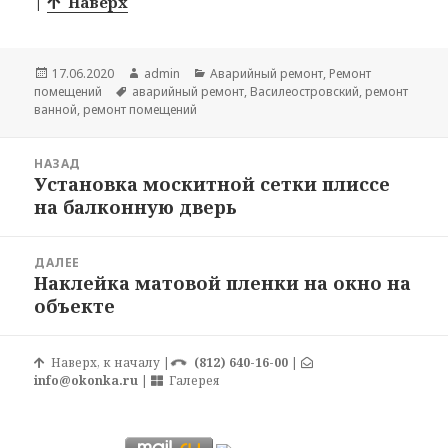
|
Наверх
Опубликовано
17.06.2020
Автор
admin
Рубрики
Аварийный ремонт
,
Ремонт
помещений
Метки
аварийный ремонт
,
Василеостровский
,
ремонт
ванной
,
ремонт помещений
Навигация
НАЗАД
по
Установка москитной сетки плиссе
Предыдущая
записям
на балконную дверь
запись:
ДАЛЕЕ
Наклейка матовой пленки на окно на
Следующая
объекте
запись:
Наверх, к началу
|
(812) 640-16-00
|
info@okonka.ru
|
Галерея