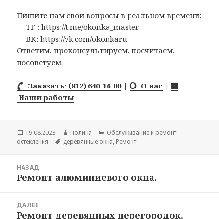
Пишите нам свои вопросы в реальном времени:
— ТГ :
https://t.me/okonka_master
— ВК:
https://vk.com/okonkaru
Ответим, проконсультируем, посчитаем,
посоветуем.
Заказать: (812) 640-16-00
|
О нас
|
Наши работы
Опубликовано
19.08.2023
Автор
Полина
Рубрики
Обслуживание и ремонт
остекления
Метки
деревянные окна
,
Ремонт
Навигация
НАЗАД
по
Ремонт алюминиевого окна.
Предыдущая
записям
запись:
ДАЛЕЕ
Ремонт деревянных перегородок.
Следующая